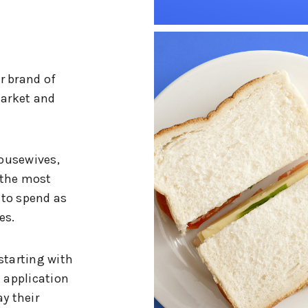
r brand of
arket and
ousewives,
 the most
 to spend as
es.
starting with
d application
ay their