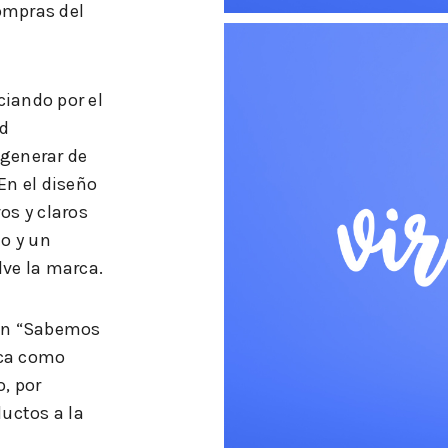
ompras del
ciando por el
ad
 generar de
En el diseño
os y claros
to y un
ve la marca.
an “Sabemos
rca como
, por
uctos a la