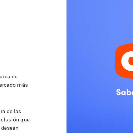
arca de
mercado más
a de las
nclusión que
y desean