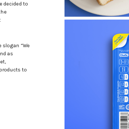
e decided to
the
t
e slogan “We
and as
et,
products to