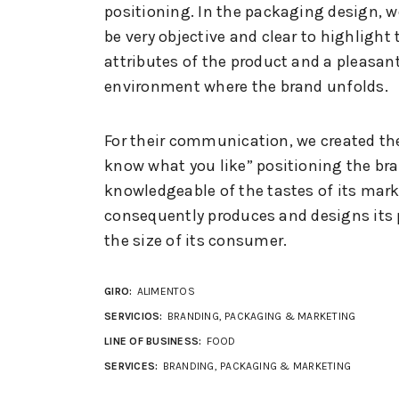
positioning. In the packaging design, w
be very objective and clear to highlight 
attributes of the product and a pleasan
environment where the brand unfolds.
For their communication, we created th
know what you like” positioning the br
knowledgeable of the tastes of its mark
consequently produces and designs its 
the size of its consumer.
GIRO:
ALIMENTOS
SERVICIOS:
BRANDING, PACKAGING & MARKETING
LINE OF BUSINESS:
FOOD
SERVICES:
BRANDING, PACKAGING & MARKETING